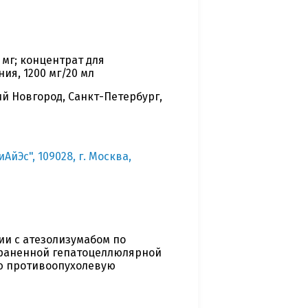
 мг; концентрат для
ия, 1200 мг/20 мл
ий Новгород, Санкт-Петербург,
Эс", 109028, г. Москва,
и c атезолизумабом по
траненной гепатоцеллюлярной
ую противоопухолевую