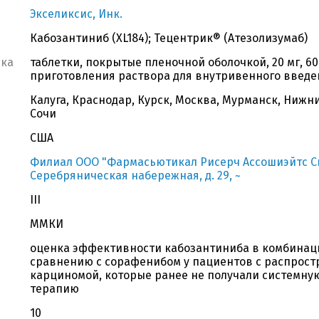
Экселиксис, Инк.
Кабозантиниб (XL184); Тецентрик® (Атезолизумаб)
вка
таблетки, покрытые пленочной оболочкой, 20 мг, 60
приготовления раствора для внутривенного введен
Калуга, Краснодар, Курск, Москва, Мурманск, Нижн
Сочи
США
Филиал ООО "Фармасьютикал Рисерч Ассошиэйтс СиАй
Серебряническая набережная, д. 29, ~
III
ММКИ
оценка эффективности кабозантиниба в комбинаци
сравнению с сорафенибом у пациентов с распрос
карциномой, которые ранее не получали системн
терапию
10