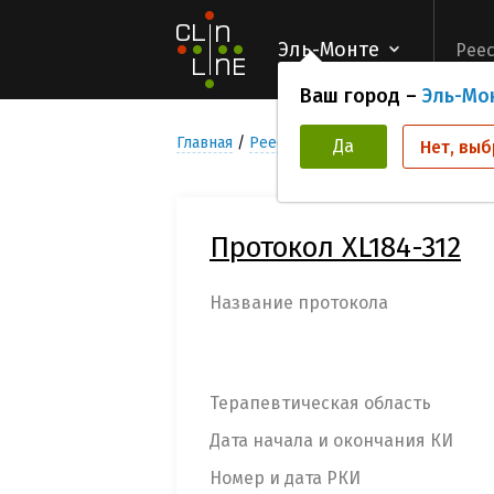
Эль-Монте
Реес
Ваш город –
Эль-Мо
Главная
Реестр Клинических исследован
Да
Нет, выб
Протокол XL184-312
Название протокола
Терапевтическая область
Дата начала и окончания КИ
Номер и дата РКИ