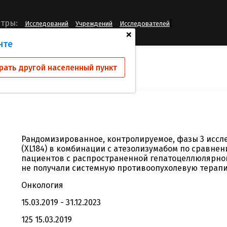
[
тры:
Исследований
Учреждений
Исследователей
+
нте
ий
XL184-312
рать другой населенный пункт
Рандомизированное, контролируемое, фазы 3 иссл
(XL184) в комбинации c атезолизумабом по сравне
пациентов с распространенной гепатоцеллюлярно
не получали системную противоопухолевую терап
Онкология
15.03.2019 - 31.12.2023
125 15.03.2019