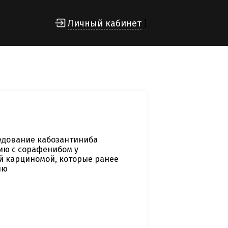
Личный кабинет
]
едование кабозантиниба
нию с сорафенибом у
й карциномой, которые ранее
ию