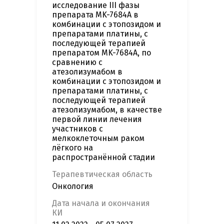
исследование III фазы
препарата MK-7684A в
комбинации с этопозидом и
препаратами платины, с
последующей терапией
препаратом MK-7684A, по
сравнению с
атезолизумабом в
комбинации с этопозидом и
препаратами платины, с
последующей терапией
атезолизумабом, в качестве
первой линии лечения
участников с
мелкоклеточным раком
лёгкого на
распространённой стадии
Терапевтическая область
Онкология
Дата начала и окончания
КИ