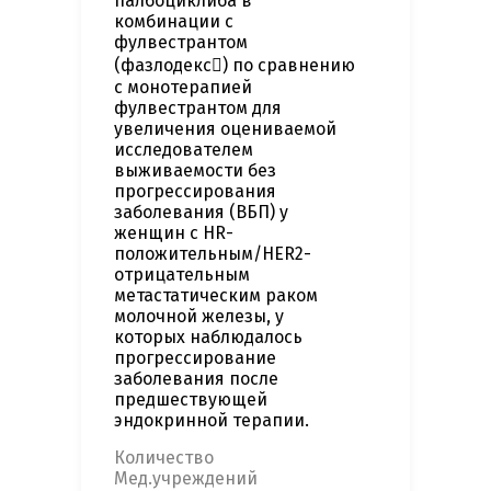
палбоциклиба в
комбинации с
фулвестрантом
(фазлодекс) по сравнению
с монотерапией
фулвестрантом для
увеличения оцениваемой
исследователем
выживаемости без
прогрессирования
заболевания (ВБП) у
женщин с HR-
положительным/НЕR2-
отрицательным
метастатическим раком
молочной железы, у
которых наблюдалось
прогрессирование
заболевания после
предшествующей
эндокринной терапии.
Количество
Мед.учреждений