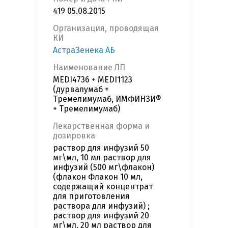
419 05.08.2015
Организация, проводящая
КИ
АстраЗенека АБ
Наименование ЛП
MEDI4736 + MEDI1123
(дурвалумаб +
Тремелимумаб, ИМФИНЗИ®
+ Тремелимумаб)
Лекарственная форма и
дозировка
раствор для инфузий 50
мг\мл, 10 мл раствор для
инфузий (500 мг\флакон)
(флакон Флакон 10 мл,
содержащий концентрат
для приготовления
раствора для инфузий) ;
раствор для инфузий 20
мг\мл, 20 мл раствор для