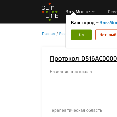
Эль-Монте
Реес
Ваш город –
Эль-Мо
Главная
Реестр Клинических исследован
Да
Нет, выб
Протокол D516AC0000
Название протокола
Терапевтическая область