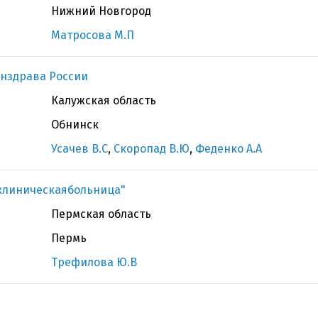
Нижний Новгород
Матросова М.П
нздрава России
Калужская область
Обнинск
Усачев В.С
,
Скоропад В.Ю
,
Феденко А.А
 клиническаябольница"
Пермская область
Пермь
Трефилова Ю.В