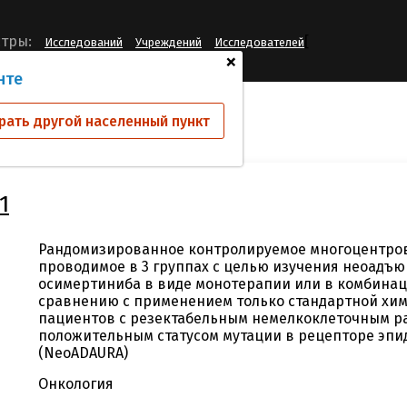
[
тры:
Исследований
Учреждений
Исследователей
+
нте
ий
D516AC00001
рать другой населенный пункт
1
Рандомизированное контролируемое многоцентрово
проводимое в 3 группах с целью изучения неоадъ
осимертиниба в виде монотерапии или в комбинац
сравнению с применением только стандартной хи
пациентов с резектабельным немелкоклеточным ра
положительным статусом мутации в рецепторе эпи
(NeoADAURA)
Онкология