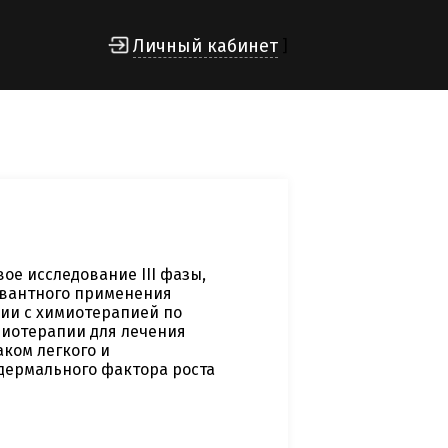
Личный кабинет
]
е исследование III фазы,
ювантного применения
ии с химиотерапией по
миотерапии для лечения
ком легкого и
дермального фактора роста