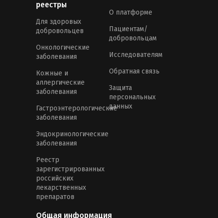
реестры
О платформе
Для здоровых
Пациентам/
добровольцев
добровольцам
Онкологические
Исследователям
заболевания
Обратная связь
Кожные и
аллергические
Защита
заболевания
персональных
данных
Гастроэнтерологические
заболевания
Эндокринологические
заболевания
Реестр
зарегистрированных
российских
лекарственных
препаратов
Общая информация