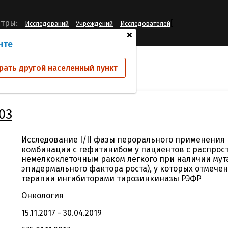
[
тры:
Исследований
Учреждений
Исследователей
+
нте
ий
CL1-49076-003
рать другой населенный пункт
03
Исследование I/II фазы перорального применения 
комбинации с гефитинибом у пациентов с распро
немелкоклеточным раком легкого при наличии мут
эпидермального фактора роста), у которых отмече
терапии ингибиторами тирозинкиназы РЭФР
Онкология
15.11.2017 - 30.04.2019