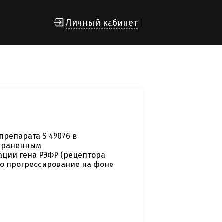
Личный кабинет
]
препарата S 49076 в
страненным
ации гена РЭФР (рецептора
но прогрессирование на фоне