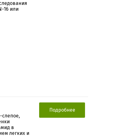
следования
N-16 или
Подробнее
-слепое,
енки
амид в
ем легких и