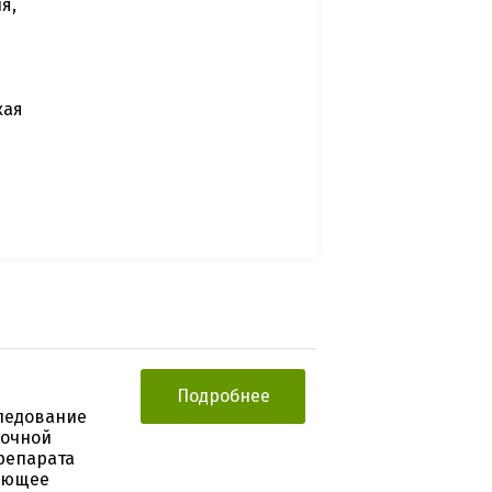
я,
кая
Подробнее
следование
рочной
репарата
вующее