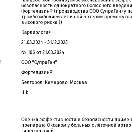
безопасности однократного болюсного введен
Фортелизин® (производства ООО СупраГен) у п
тромбоэмболией легочной артерии промежуточ
высокого риска ()
Кардиология
21.03.2024 - 31.12.2025
№ 106 от 21.03.2024
И
ООО "СупраГен"
Фортелизин®
Белгород, Кемерово, Москва
IIIb
Оценка эффективности и безопасности приме
препарата Оксаком у больных с лёгочной арте
гипертензией