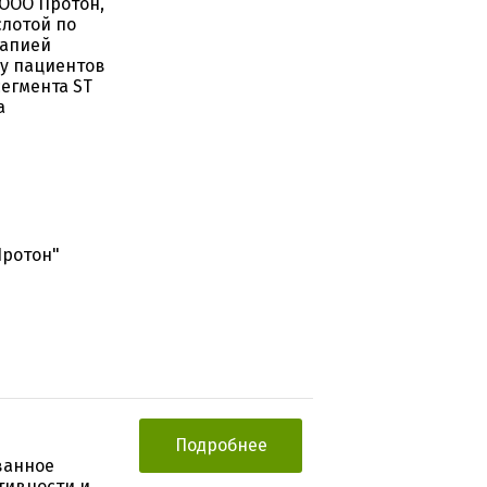
 ООО Протон,
слотой по
рапией
 у пациентов
егмента ST
а
Протон"
Подробнее
ванное
тивности и