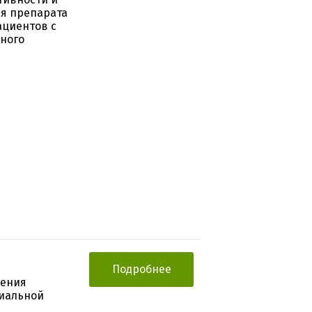
ия препарата
ациентов с
ного
Подробнее
нения
риальной