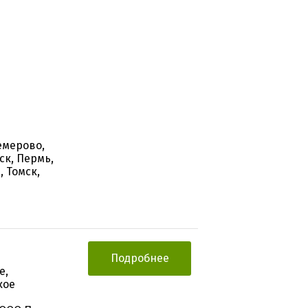
емерово,
ск, Пермь,
, Томск,
Подробнее
е,
кое