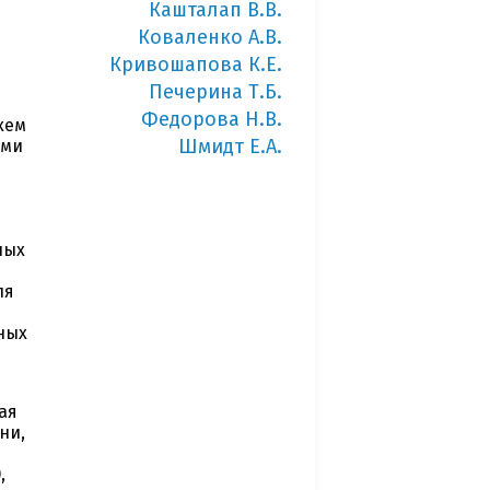
Кашталап В.В.
Коваленко А.В.
Кривошапова К.Е.
Печерина Т.Б.
Федорова Н.В.
хем
Шмидт Е.А.
ыми
ных
ля
ных
ая
ни,
я
,