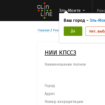
Эль-Монте
Реес
Ваш город –
Эль-Мо
Главная
Реестр Медицинских учреждени
Да
Нет, выб
НИИ КПССЗ
Наименование полное
Город
Адрес
Номер аккредитации