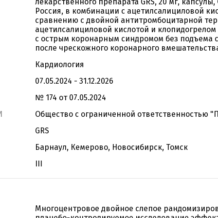
лекарственного препарата GRS, 20 мг, капсулы,
Россия, в комбинации с ацетилсалициловой ки
сравнению с двойной антитромбоцитарной те
ацетилсалициловой кислотой и клопидогрелом
с острым коронарным синдромом без подъема с
после чрескожного коронарного вмешательств
Кардиология
07.05.2024 - 31.12.2026
№ 174 от 07.05.2024
И
Общество с ограниченной ответственностью "
GRS
Барнаул, Кемерово, Новосибирск, Томск
III
Многоцентровое двойное слепое рандомизиро
плацебо-контролируемое исследование эффек