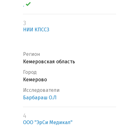
.
3
НИИ КПССЗ
Регион
Кемеровская область
Город
Кемерово
Исследователи
Барбараш О.Л
4
ООО "ЭрСи Медикал"