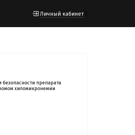
Личный кабинет
]
и безопасности препарата
дромом хиломикронемии