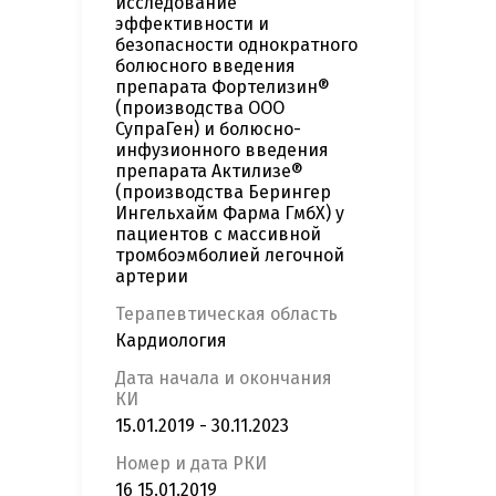
исследование
эффективности и
безопасности однократного
болюсного введения
препарата Фортелизин®
(производства ООО
СупраГен) и болюсно-
инфузионного введения
препарата Актилизе®
(производства Берингер
Ингельхайм Фарма ГмбХ) у
пациентов с массивной
тромбоэмболией легочной
артерии
Терапевтическая область
Кардиология
Дата начала и окончания
КИ
15.01.2019 - 30.11.2023
Номер и дата РКИ
16 15.01.2019