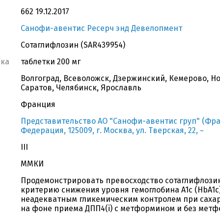
662 19.12.2017
Санофи-авентис Ресерч энд Девелопмент
Сотаглифлозин (SAR439954)
вка
таблетки 200 мг
Волгоград, Всеволожск, Дзержинский, Кемерово, Н
Саратов, Челябинск, Ярославль
Франция
Представительство АО "Санофи-авентис груп" (Фра
Федерация, 125009, г. Москва, ул. Тверская, 22, ~
III
ММКИ
Продемонстрировать превосходство сотаглифлозин
критерию снижения уровня гемоглобина A1c (HbA1c)
неадекватным гликемическим контролем при сахарн
на фоне приема ДПП4(i) с метформином и без мет