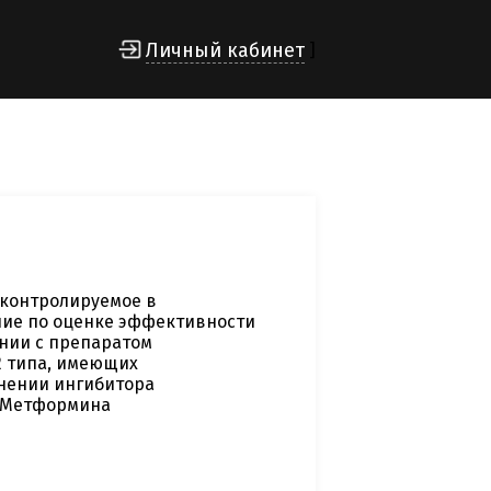
Личный кабинет
]
 контролируемое в
ние по оценке эффективности
ении с препаратом
2 типа, имеющих
нении ингибитора
а Метформина