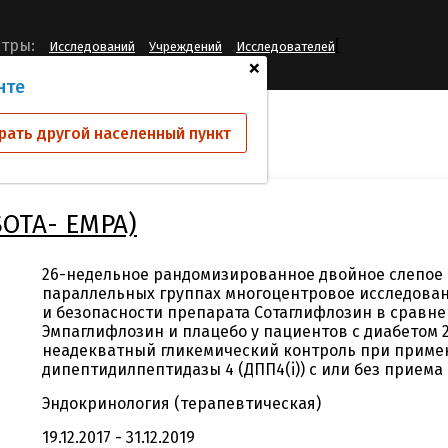
[
тры:
Исследований
Учреждений
Исследователей
+
нте
ий
EFC 14867 (SOTA- EMPA)
рать другой населенный пункт
SOTA- EMPA)
26-недельное рандомизированное двойное слепое
параллельных группах многоцентровое исследова
и безопасности препарата Сотаглифлозин в сравн
Эмпаглифлозин и плацебо у пациентов с диабетом 
неадекватный гликемический контроль при приме
дипептидилпептидазы 4 (ДПП4(i)) с или без прием
Эндокринология (терапевтическая)
19.12.2017 - 31.12.2019