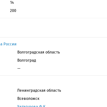
14
200
а России
Волгоградская область
Волгоград
—
Ленинградская область
Всеволожск
Хетагурова Ф.К