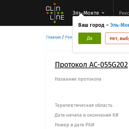
Эль-Монте
Реес
Ваш город –
Эль-Мо
Главная
Реестр Клинических исследован
Да
Нет, выб
Протокол AC-055G202
Название протокола
Терапевтическая область
Дата начала и окончания КИ
Номер и дата РКИ