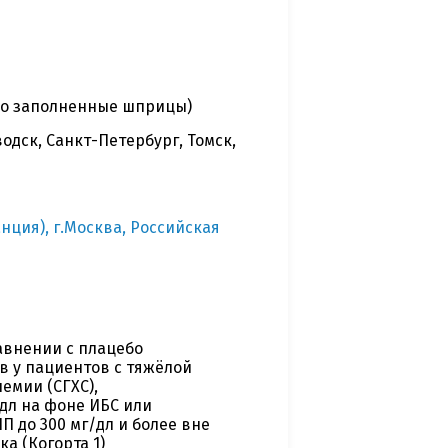
ьно заполненные шприцы)
одск, Санкт-Петербург, Томск,
нция), г.Москва, Российская
равнении с плацебо
в у пациентов с тяжёлой
емии (СГХС),
л на фоне ИБС или
 до 300 мг/дл и более вне
а (Когорта 1)