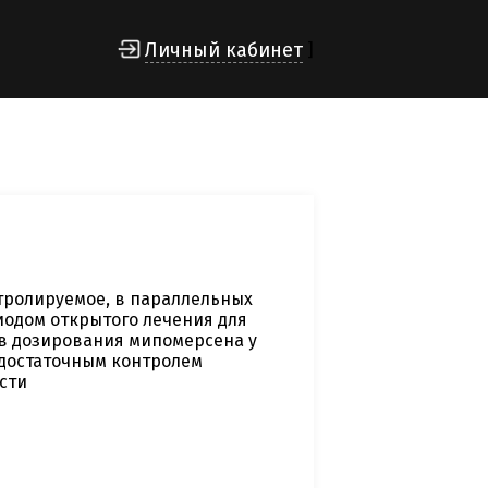
Личный кабинет
]
тролируемое, в параллельных
иодом открытого лечения для
в дозирования мипомерсена у
едостаточным контролем
сти