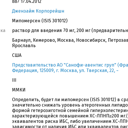
887 17.04.2012
Джензайм Корпорейшн
Мипомерсен (ISIS 301012)
вка
раствор для введения 70 мг, 200 мг (предварител
Барнаул, Кемерово, Москва, Новосибирск, Петрозав
Ярославль
США
Представительство АО "Санофи-авентис груп" (Фра
Федерация, 125009, г. Москва, ул. Тверская, 22, ~
III
ММКИ
Определить, будет ли мипомерсен (ISIS 301012) в с
значительно снижать уровень атерогенных липидо
формой гетерозиготной семейной гиперхолестерин
характеризующейся повышением ХС-ЛПНП≥200 мг/д
эквивалентов риска ИБС, либо увеличением ХС-ЛПНП
зависимости от наличия ИБС или эквивалентов риск