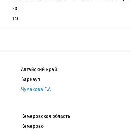
20
140
Алтайский край
Барнаул
Чумакова Г.А
Кемеровская область
Кемерово