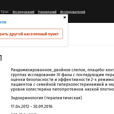
[
тры:
Исследований
Учреждений
Исследователей
+
нте
ий
MIPO3801011
рать другой населенный пункт
1
Рандомизированное, двойное слепое, плацебо-кон
группах исследование III фазы с последующим пер
оценки безопасности и эффективности 2-х режимо
пациентов с семейной гиперхолестеринемией и н
уровня холестерина липопротеинов низкой плотно
Эндокринология (терапевтическая)
17.04.2012 - 30.09.2016