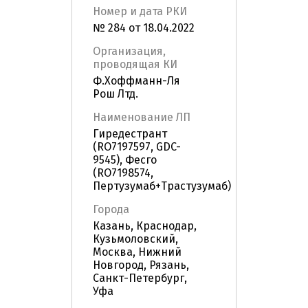
Номер и дата РКИ
№ 284 от 18.04.2022
Организация,
проводящая КИ
Ф.Хоффманн-Ля
Рош Лтд.
Наименование ЛП
Гиредестрант
(RO7197597, GDC-
9545), Фесго
(RO7198574,
Пертузумаб+Трастузумаб)
Города
Казань, Краснодар,
Кузьмоловский,
Москва, Нижний
Новгород, Рязань,
Санкт-Петербург,
Уфа