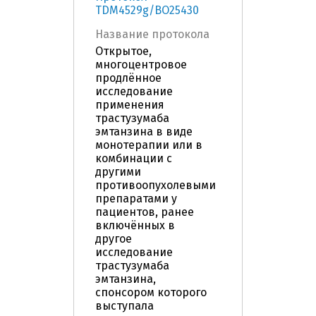
TDM4529g/BO25430
Название протокола
Открытое,
многоцентровое
продлённое
исследование
применения
трастузумаба
эмтанзина в виде
монотерапии или в
комбинации с
другими
противоопухолевыми
препаратами у
пациентов, ранее
включённых в
другое
исследование
трастузумаба
эмтанзина,
спонсором которого
выступала