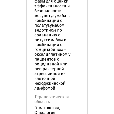
фазы для оценки
эффективности и
безопасности
мосунетузумаба в
комбинации с
полатузумабом
ведотином по
сравнению с
ритуксимабом в
комбинации с
гемцитабином +
оксалиплатином у
пациентов с
рецидивной или
рефрактерной
агрессивной в-
клеточной
неходжкинской
лимфомой
Терапевтическая
область
Гематология,
Онкология