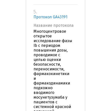
5.
Протокол GA43191
Название протокола
Многоцентровое
открытое
исследование фазы
Ib с периодом
повышения дозы,
проводимое с
целью оценки
безопасности,
переносимости,
фармакокинетики
и
фармакодинамики
подкожно
вводимого
мосунетузумаба у
пациентов с
системной красной