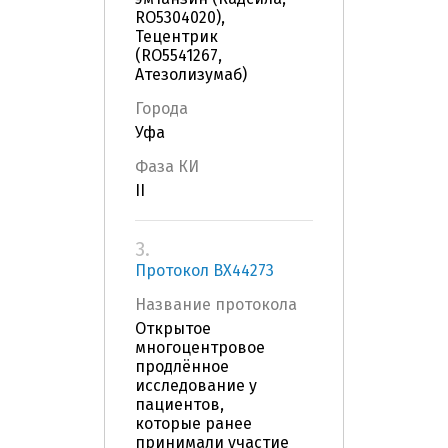
RO5304020),
Тецентрик
(RO5541267,
Атезолизумаб)
Города
Уфа
Фаза КИ
II
3.
Протокол BX44273
Название протокола
Открытое
многоцентровое
продлённое
исследование у
пациентов,
которые ранее
принимали участие