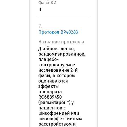
Фаза КИ
III
7.
Протокол BP40283
Название протокола
Двойное слепое,
рандомизированное,
плацебо-
контролируемое
исследование 2-й
фазы, в котором
оцениваются
эффекты
препарата
RO6889450
(ралмитаронт) у
пациентов с
шизофренией или
шизоаффективным
расстройством и