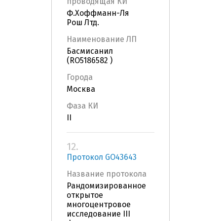
проводящая КИ
Ф.Хоффманн-Ля
Рош Лтд.
Наименование ЛП
Басмисанил
(RO5186582 )
Города
Москва
Фаза КИ
II
12.
Протокол GO43643
Название протокола
Рандомизированное
открытое
многоцентровое
исследование III