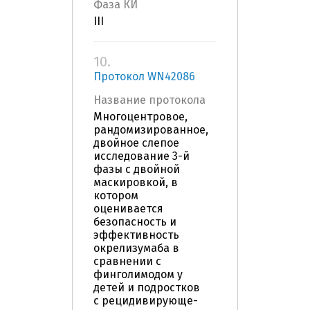
Фаза КИ
III
10.
Протокол WN42086
Название протокола
Многоцентровое,
рандомизированное,
двойное слепое
исследование 3-й
фазы с двойной
маскировкой, в
котором
оценивается
безопасность и
эффективность
окрелизумаба в
сравнении с
финголимодом у
детей и подростков
с рецидивирующе-