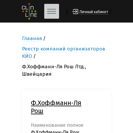
[
]
Личный кабинет
Главная
Реестр компаний организаторов
КИО
Ф.Хоффманн-Ля Рош Лтд.,
Швейцария
Ф.Хоффманн-Ля
Рош
Наименование полное
Ф.Хоффманн-Ля Рош