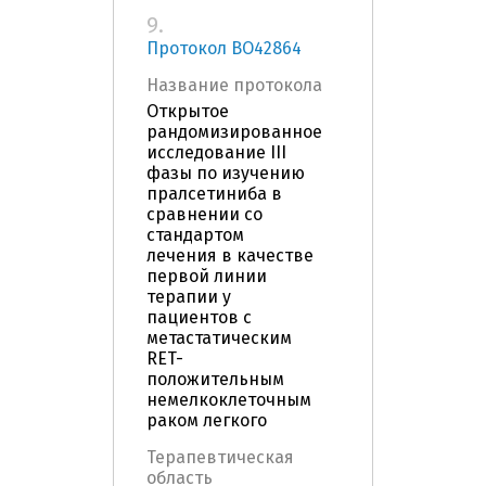
9.
Протокол ВО42864
Название протокола
Открытое
рандомизированное
исследование III
фазы по изучению
пралсетиниба в
сравнении со
стандартом
лечения в качестве
первой линии
терапии у
пациентов с
метастатическим
RET-
положительным
немелкоклеточным
раком легкого
Терапевтическая
область