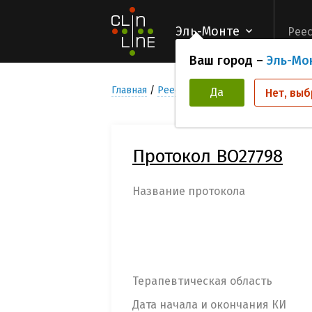
Эль-Монте
Реес
Ваш город –
Эль-Мо
Главная
Реестр Клинических исследован
Да
Нет, выб
Протокол BO27798
Название протокола
Терапевтическая область
Дата начала и окончания КИ