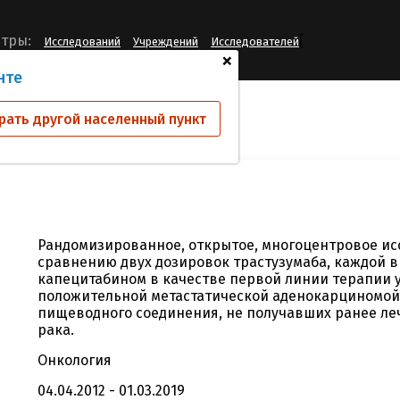
[
тры:
Исследований
Учреждений
Исследователей
+
нте
ий
BO27798
рать другой населенный пункт
Рандомизированное, открытое, многоцентровое исс
сравнению двух дозировок трастузумаба, каждой 
капецитабином в качестве первой линии терапии у
положительной метастатической аденокарциномой
пищеводного соединения, не получавших ранее л
рака.
Онкология
04.04.2012 - 01.03.2019