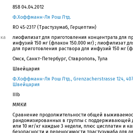
858 04.04.2012
Ф.Хоффманн-Ля Рош Лтд.
RO 45-2317 (Трастузумаб, Герцептин)
вка
лиофилизат для приготовления концентрата для п
инфузий 150 мг (флакон 150.000 мг) ; лиофилизат 
для приготовления раствора для инфузий 150 мг (фл
Омск, Санкт-Петербург, Ставрополь, Тула
Швейцария
Ф.Хоффманн-Ля Рош Лтд., Grenzacherstrasse 124, 4070
Швейцария
IIIb
ММКИ
Сравнение продолжительности общей выживаемост
рандомизированных в группы с поддерживающей до
или 10 мг/кг каждые 3 недели, плюс цисплатин и к
безопасности и переносимости трастузумаба для д