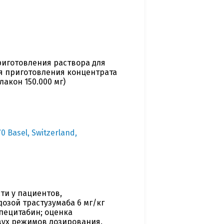
риготовления раствора для
для приготовления концентрата
акон 150.000 мг)
 Basel, Switzerland,
и у пациентов,
зой трастузумаба 6 мг/кг
апецитабин; оценка
вух режимов дозирования.