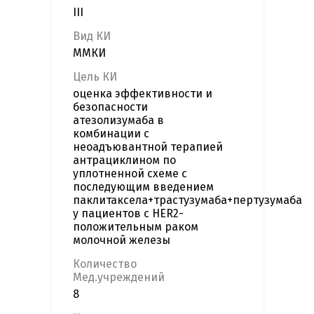
III
Вид КИ
ММКИ
Цель КИ
оценка эффективности и
безопасности
атезолизумаба в
комбинации с
неоадъювантной терапией
антрациклином по
уплотненной схеме с
последующим введением
паклитаксела+трастузумаба+пертузумаба
у пациентов с HER2-
положительным раком
молочной железы
Количество
Мед.учреждений
8