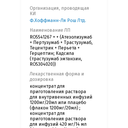
Организация, проводящая
КИ
Ф.Хоффманн-Ля Рош Лтд.
Наименование ЛП
RO5541267 + + (Атезолизумаб
+ Пертузумаб + Трастузумаб,
Тецентрик + Перьета +
Герцептин; Кадсила
(трастузумаб эмтанзин,
RO5304020))
Лекарственная форма и
дозировка
концентрат для
приготовления раствора
для внутривенных инфузий
1200мг/20мл или плацебо
(флакон 1200мг/20мл) ;
концентрат для
приготовления раствора
для инфузий 420 мг/14 мл