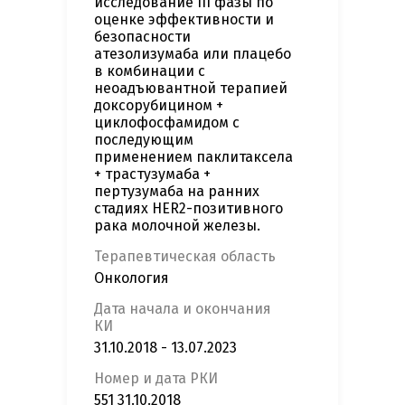
исследование III фазы по
оценке эффективности и
безопасности
атезолизумаба или плацебо
в комбинации с
неоадъювантной терапией
доксорубицином +
циклофосфамидом с
последующим
применением паклитаксела
+ трастузумаба +
пертузумаба на ранних
стадиях HER2-позитивного
рака молочной железы.
Терапевтическая область
Онкология
Дата начала и окончания
КИ
31.10.2018 - 13.07.2023
Номер и дата РКИ
551 31.10.2018