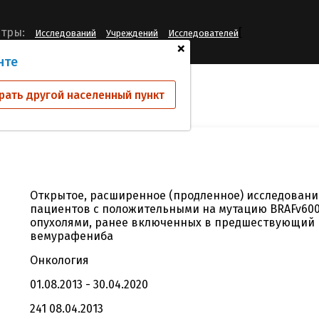
[
тры:
Исследований
Учреждений
Исследователей
+
нте
ий
GO28399
рать другой населенный пункт
Открытое, расширенное (продленное) исследован
пациентов с положительными на мутацию BRAFv60
опухолями, ранее включенных в предшествующий 
вемурафениба
Онкология
01.08.2013 - 30.04.2020
241 08.04.2013