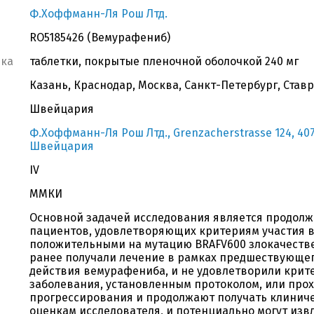
Ф.Хоффманн-Ля Рош Лтд.
RO5185426 (Вемурафениб)
вка
таблетки, покрытые пленочной оболочкой 240 мг
Казань, Краснодар, Москва, Санкт-Петербург, Став
Швейцария
Ф.Хоффманн-Ля Рош Лтд., Grenzacherstrasse 124, 4070
Швейцария
IV
ММКИ
Основной задачей исследования является продол
пациентов, удовлетворяющих критериям участия в
положительными на мутацию BRAFV600 злокачеств
ранее получали лечение в рамках предшествующег
действия вемурафениба, и не удовлетворили кри
заболевания, установленным протоколом, или прох
прогрессирования и продолжают получать клиниче
оценкам исследователя, и потенциально могут изв