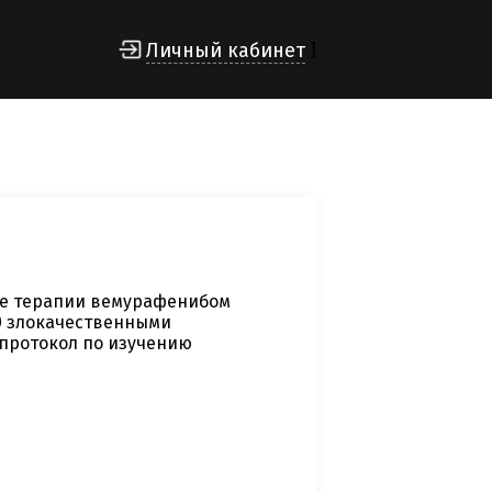
Личный кабинет
]
ие терапии вемурафенибом
0 злокачественными
протокол по изучению