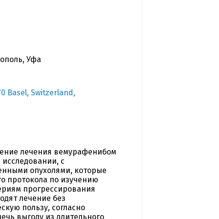
рополь, Уфа
 Basel, Switzerland,
жение лечения вемурафенибом
 исследовании, с
енными опухолями, которые
о протокола по изучению
териям прогрессирования
одят лечение без
скую пользу, согласно
лечь выгоду из длительного