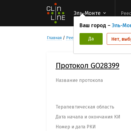
Эль-Монте
Реес
Ваш город –
Эль-Мо
Главная
Реестр Клинических исследован
Да
Нет, выб
Протокол GO28399
Название протокола
Терапевтическая область
Дата начала и окончания КИ
Номер и дата РКИ