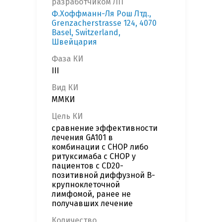
разработчиком ЛП
Ф.Хоффманн-Ля Рош Лтд.,
Grenzacherstrasse 124, 4070
Basel, Switzerland,
Швейцария
Фаза КИ
III
Вид КИ
ММКИ
Цель КИ
сравнение эффективности
лечения GA101 в
комбинации с CHOP либо
ритуксимаба с CHOP у
пациентов с CD20-
позитивной диффузной В-
крупноклеточной
лимфомой, ранее не
получавших лечение
Количество