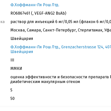
Ф.Хоффманн-Ля Рош Лтд.
RO6867461 (, VEGF-ANG2 BsAb)
вка
раствор для инъекций 6 мг/0,05 мл (флакон 6 мг/0,0
Москва, Самара, Санкт-Петербург, Стерлитамак, Уф
Швейцария
Ф.Хоффманн-Ля Рош Лтд., Grenzacherstrasse 124, 4070
Швейцария
III
ММКИ
оценка эффективности и безопасности препарата R
диабетическим макулярным отеком
5
50