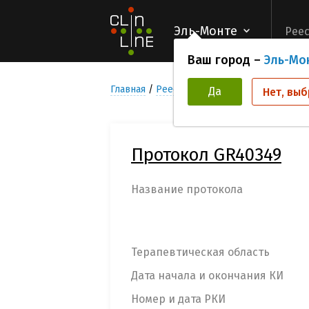
Эль-Монте
Реес
Ваш город –
Эль-Мо
Главная
Реестр Клинических исследован
Да
Нет, выб
Протокол GR40349
Название протокола
Терапевтическая область
Дата начала и окончания КИ
Номер и дата РКИ