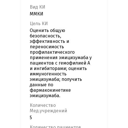
Вид КИ
ММКИ
Цель КИ
Оценить общую
безопасность,
эффективность и
переносимость
профилактического
применения эмицизумаба у
пациентов с гемофилией А
и ингибиторами; оценить
иммуногенность
эмицизумаба; получить
данные по
фармакокинетике
эмицизумаба.
Количество
Мед.учреждений
5
Количество пациентов