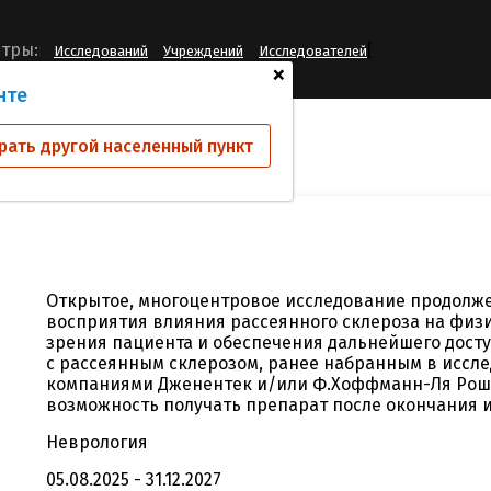
[
тры:
Исследований
Учреждений
Исследователей
+
нте
ий
MN45053
рать другой населенный пункт
Открытое, многоцентровое исследование продолже
восприятия влияния рассеянного склероза на физ
зрения пациента и обеспечения дальнейшего дост
с рассеянным склерозом, ранее набранным в иссл
компаниями Дженентек и/или Ф.Хоффманн-Ля Рош Лт
возможность получать препарат после окончания 
Неврология
05.08.2025 - 31.12.2027