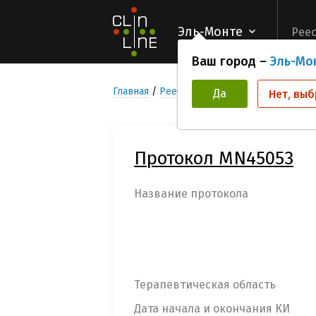
Эль-Монте
Реес
Ваш город –
Эль-Мо
Главная
Реестр Клинических исследован
Да
Нет, выб
Протокол MN45053
Название протокола
Терапевтическая область
Дата начала и окончания КИ