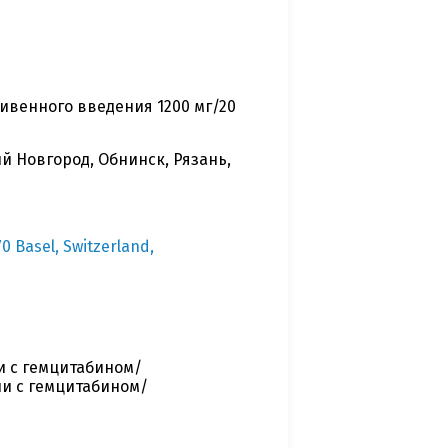
ивенного введения 1200 мг/20
й Новгород, Обнинск, Рязань,
 Basel, Switzerland,
и с гемцитабином/
ии с гемцитабином/