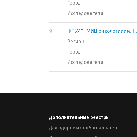
Город
Исследователи
9
ФГБУ "НМИЦ онкологииим. Н.
Регион
Город
Исследователи
Дополнительные реестры
Для здоровых добровольцев