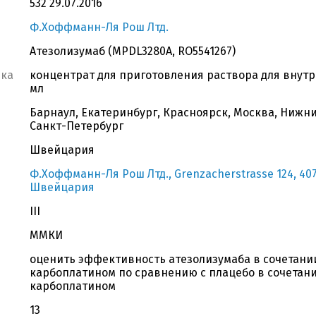
532 29.07.2016
Ф.Хоффманн-Ля Рош Лтд.
Атезолизумаб (MPDL3280A, RO5541267)
вка
концентрат для приготовления раствора для внутр
мл
Барнаул, Екатеринбург, Красноярск, Москва, Нижни
Санкт-Петербург
Швейцария
Ф.Хоффманн-Ля Рош Лтд., Grenzacherstrasse 124, 4070
Швейцария
III
ММКИ
оценить эффективность атезолизумаба в сочетани
карбоплатином по сравнению с плацебо в сочетан
карбоплатином
13