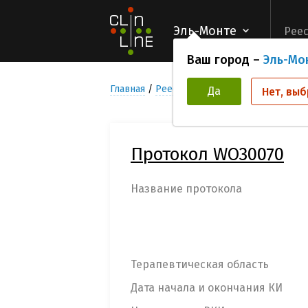
Эль-Монте
Реес
Ваш город –
Эль-Мо
Главная
Реестр Клинических исследован
Да
Нет, выб
Протокол WO30070
Название протокола
Терапевтическая область
Дата начала и окончания КИ