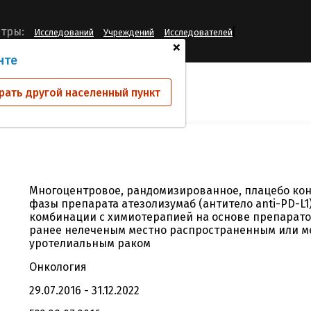
[
тры:
Исследований
Учреждений
Исследователей
+
нте
ий
WO30070
рать другой населенный пункт
Многоцентровое, рандомизированное, плацебо кон
фазы препарата атезолизумаб (антитело anti-PD-L1
комбинации с химиотерапией на основе препарато
ранее нелеченым местно распространенным или м
уротелиальным раком
Онкология
29.07.2016 - 31.12.2022