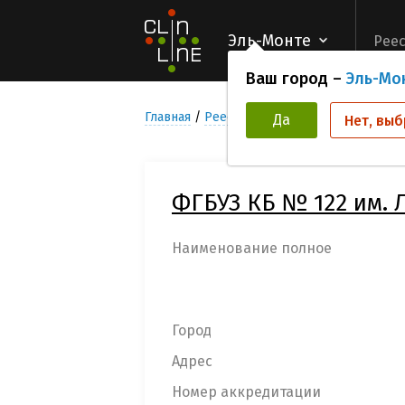
Эль-Монте
Реес
Ваш город –
Эль-Мо
Главная
Реестр Медицинских учреждени
Да
Нет, выб
ФГБУЗ КБ № 122 им. 
Наименование полное
Город
Адрес
Номер аккредитации