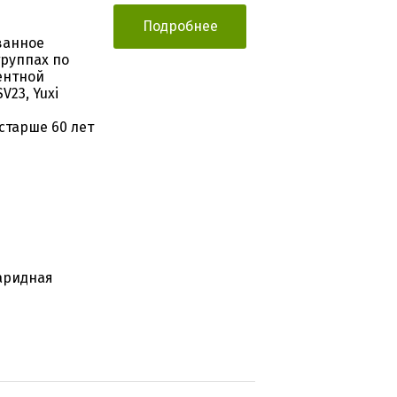
Подробнее
ванное
руппах по
ентной
23, Yuxi
старше 60 лет
харидная