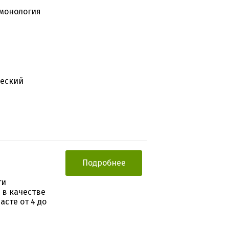
ьмонология
ческий
Подробнее
ти
в качестве
сте от 4 до