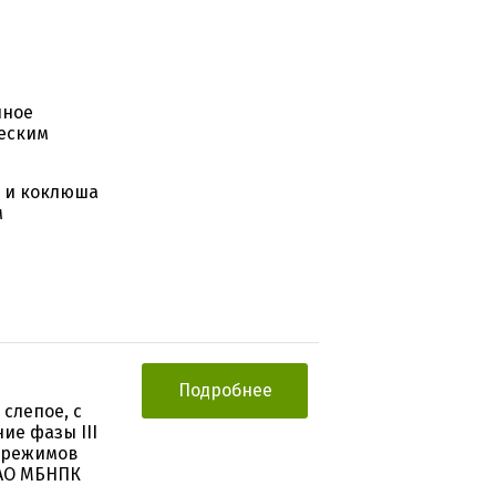
нное
еским
а и коклюша
м
Подробнее
слепое, с
ие фазы III
х режимов
(АО МБНПК