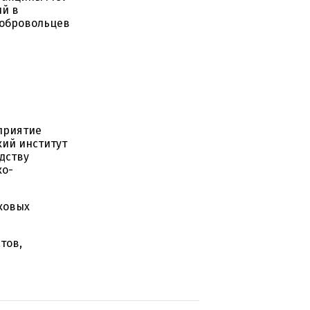
ий в
добровольцев
приятие
кий институт
дству
ко-
ковых
тов,