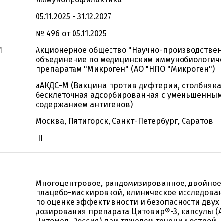
05.11.2025 - 31.12.2027
№ 496 от 05.11.2025
И
Акционерное общество "Научно-производстве
объединение по медицинским иммунобиологич
препаратам "Микроген" (АО "НПО "Микроген")
аАКДС-М (Вакцина против дифтерии, столбняк
бесклеточная адсорбированная с уменьшенны
содержанием антигенов)
Москва, Пятигорск, Санкт-Петербург, Саратов
III
Многоцентровое, рандомизированное, двойное 
плацебо-маскировкой, клиническое исследован
по оценке эффективности и безопасности дву
дозирования препарата Цитовир®-3, капсулы 
Цитомед, Россия) при тяжелом течении острой