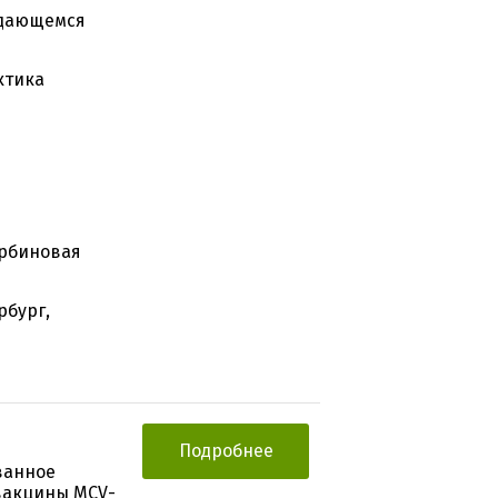
ждающемся
ктика
орбиновая
рбург,
Подробнее
ванное
вакцины MCV-