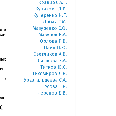
Кравцов А.Г.
Куликова Л.Р.
Кучеренко Н.Г.
Лобач С.М.
Мазуренко С.О.
хем
Мазурок В.А.
ыми
Орлова Р.В.
Паин П.Ю.
Светликов А.В.
ных
Сишкова Е.А.
Титков Ю.С.
ля
Тихомиров Д.В.
ных
Уразгильдеева С.А.
Усова Г.Р.
Черепов Д.В.
ая
),