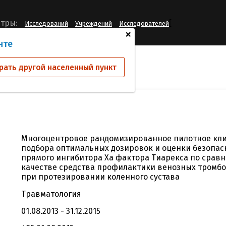
[
тры:
Исследований
Учреждений
Исследователей
+
нте
ий
CV-TRX-01
рать другой населенный пункт
Многоцентровое рандомизированное пилотное кли
подбора оптимальных дозировок и оценки безопас
прямого ингибитора Xa фактора Тиарекса по срав
качестве средства профилактики венозных тромб
при протезировании коленного сустава
Травматология
01.08.2013 - 31.12.2015