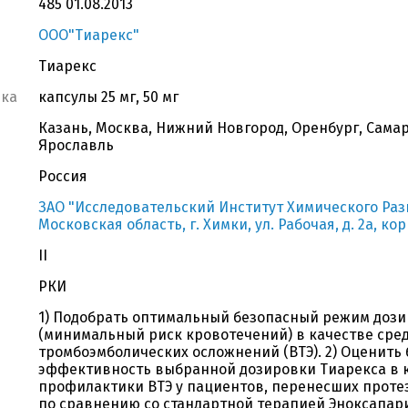
485 01.08.2013
ООО"Тиарекс"
Тиарекс
вка
капсулы 25 мг, 50 мг
Казань, Москва, Нижний Новгород, Оренбург, Самар
Ярославль
Россия
ЗАО "Исследовательский Институт Химического Разн
Московская область, г. Химки, ул. Рабочая, д. 2а, корп
II
РКИ
1) Подобрать оптимальный безопасный режим доз
(минимальный риск кровотечений) в качестве сре
тромбоэмболических осложнений (ВТЭ). 2) Оценить 
эффективность выбранной дозировки Тиарекса в к
профилактики ВТЭ у пациентов, перенесших протез
по сравнению со стандартной терапией Эноксапар