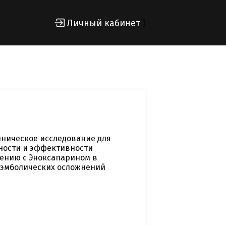
Личный кабинет
]
ническое исследование для
ности и эффективности
нению с Эноксапарином в
оэмболических осложнений