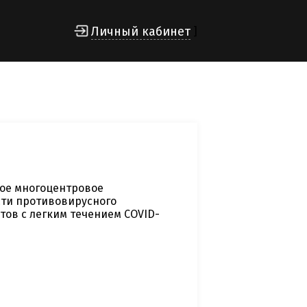
Личный кабинет
]
ое многоцентровое
сти противовирусного
тов с легким течением COVID-