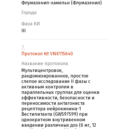
Флумазенил-хамельн (Флумазенил)
Города
Фаза КИ
III
7.
Протокол № VNK115640
Название протокола
Мультицентровое,
рандомизированное, простое
слепое исследование II фазы с
активным контролем в
параллельных группах для оценки
эффективности, безопасности и
переносимости антагониста
рецептора нейрокинина-1
Вестипитанта (GW597599) при
однократном внутривенном
введении различных доз (6 мг, 12