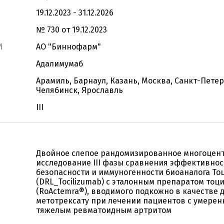
19.12.2023 - 31.12.2026
№ 730 от 19.12.2023
И
АО "Биннофарм"
Адалимумаб
Арамиль, Барнаул, Казань, Москва, Санкт-Петер
Челябинск, Ярославль
III
Двойное слепое рандомизированное многоцен
исследование III фазы сравнения эффективнос
безопасности и иммуногенности биоаналога То
(DRL_Tocilizumab) с эталонным препаратом тоц
(RoActemra®), вводимого подкожно в качестве 
метотрексату при лечении пациентов с умерен
тяжелым ревматоидным артритом