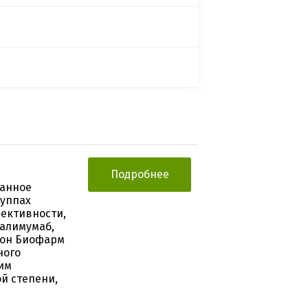
Подробнее
ванное
руппах
ективности,
далимумаб,
ион Биофарм
ного
ким
й степени,