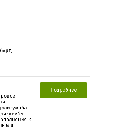
бург,
Подробнее
тровое
ти,
цилизумаба
илизумаба
дополнения к
ным и