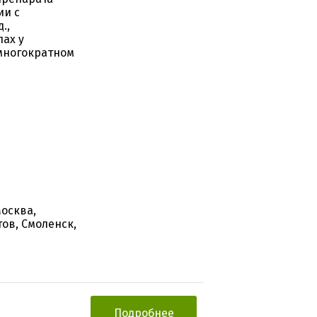
ии с
.,
ах у
 многократном
Москва,
ов, Смоленск,
Подробнее