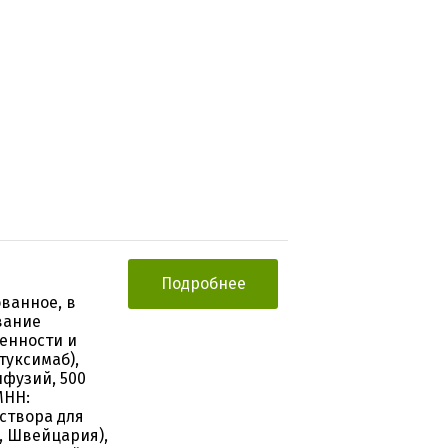
Подробнее
ванное, в
вание
енности и
туксимаб),
нфузий, 500
МНН:
створа для
, Швейцария),