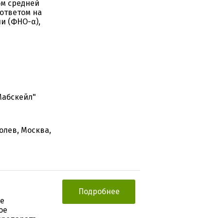
ом средней
 ответом на
и (ФНО-α),
Мабскейл"
олев, Москва,
Подробнее
ое
ое