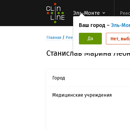
Эль-Монте
Реес
Ваш город –
Эль-Мо
Главная
Реестр Исследователей
Стани
Да
Нет, выб
Станислав Марина Лео
Город
Медицинские учреждения