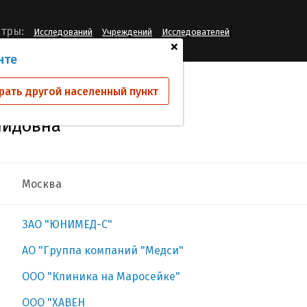
[
тры:
Исследований
Учреждений
Исследователей
+
нте
слав Марина Леонидовна
рать другой населенный пункт
нидовна
Москва
ЗАО "ЮНИМЕД-С"
АО "Группа компаний "Медси"
ООО "Клиника на Маросейке"
ООО "ХАВЕН