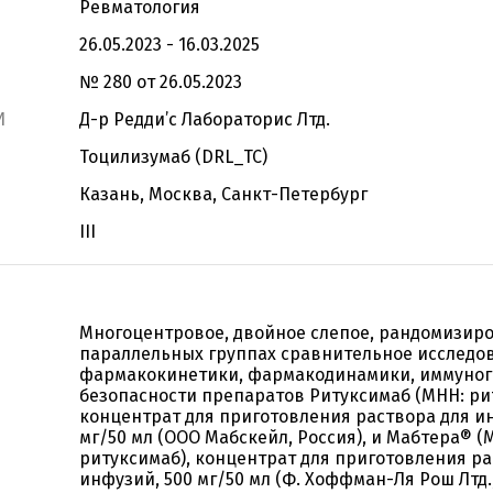
Ревматология
26.05.2023 - 16.03.2025
№ 280 от 26.05.2023
И
Д-р Редди’c Лабораторис Лтд.
Тоцилизумаб (DRL_TC)
Казань, Москва, Санкт-Петербург
III
Многоцентровое, двойное слепое, рандомизиро
параллельных группах сравнительное исследо
фармакокинетики, фармакодинамики, иммуног
безопасности препаратов Ритуксимаб (МНН: ри
концентрат для приготовления раствора для и
мг/50 мл (ООО Мабскейл, Россия), и Мабтера® (
ритуксимаб), концентрат для приготовления ра
инфузий, 500 мг/50 мл (Ф. Хоффман-Ля Рош Лтд.