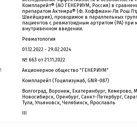
Компларейт® (АО ГЕНЕРИУМ, Россия) в сравнен
препаратом Актемра® (Ф. Хоффманн-Ля Рош Лтд
Швейцария), проводимое в параллельных групп
пациентов с ревматоидным артритом (РА) при
внутривенном введении.
Ревматология
01.12.2022 - 29.02.2024
№ 663 от 21.11.2022
И
Акционерное общество "ГЕНЕРИУМ"
Компларейт (Тоцилизумаб, GNR-087)
Волгоград, Воронеж, Екатеринбург, Кемерово, 
Новосибирск, Оренбург, Санкт-Петербург, Сарат
Тула, Ульяновск, Челябинск, Ярославль
III