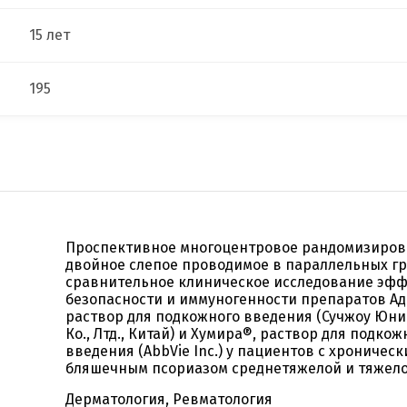
15 лет
195
Проспективное многоцентровое рандомизиро
двойное слепое проводимое в параллельных г
сравнительное клиническое исследование эфф
безопасности и иммуногенности препаратов А
раствор для подкожного введения (Сучжоу Юн
Ко., Лтд., Китай) и Хумира®, раствор для подкож
введения (AbbVie Inc.) у пациентов с хроничес
бляшечным псориазом среднетяжелой и тяжело
Дерматология, Ревматология