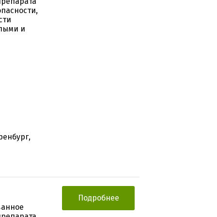
препарата
опасности,
сти
лыми и
ренбург,
Подробнее
ванное
препарата