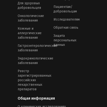
Для здоровых
Пациентам/
добровольцев
добровольцам
Онкологические
Исследователям
заболевания
Обратная связь
Кожные и
аллергические
Защита
заболевания
персональных
данных
Гастроэнтерологические
заболевания
Эндокринологические
заболевания
Реестр
зарегистрированных
российских
лекарственных
препаратов
Общая информация
О клинических исследованиях