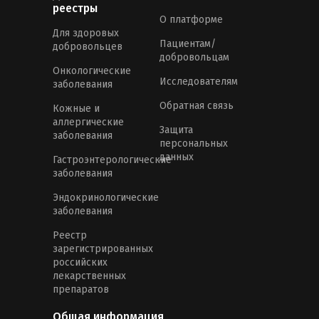
реестры
О платформе
Для здоровых
Пациентам/
добровольцев
добровольцам
Онкологические
Исследователям
заболевания
Обратная связь
Кожные и
аллергические
Защита
заболевания
персональных
данных
Гастроэнтерологические
заболевания
Эндокринологические
заболевания
Реестр
зарегистрированных
российских
лекарственных
препаратов
Общая информация