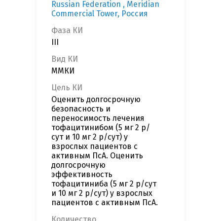
Russian Federation , Meridian
Commercial Tower, Россия
Фаза КИ
III
Вид КИ
ММКИ
Цель КИ
Оценить долгосрочную
безопасность и
переносимость лечения
тофацитинибом (5 мг 2 р/
сут и 10 мг 2 р/сут) у
взрослых пациентов с
активным ПсА. Оценить
долгосрочную
эффективность
тофацитиниба (5 мг 2 р/сут
и 10 мг 2 р/сут) у взрослых
пациентов с активным ПсА.
Количество