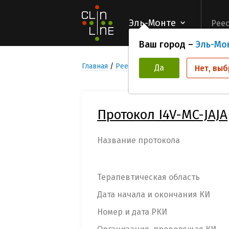
Эль-Монте
Реес
Ваш город –
Эль-Мо
Главная
Реестр Клинических исследован
Да
Нет, выб
Протокол I4V-MC-JAJA
Название протокола
Терапевтическая область
Дата начала и окончания КИ
Номер и дата РКИ