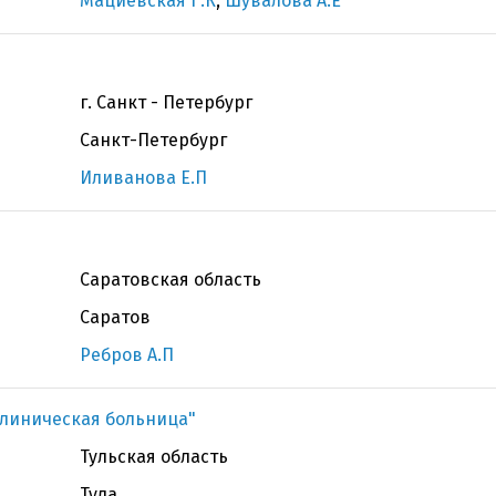
Мациевская Г.К
,
Шувалова А.Е
г. Санкт - Петербург
Санкт-Петербург
Иливанова Е.П
Саратовская область
Саратов
Ребров А.П
клиническая больница"
Тульская область
Тула