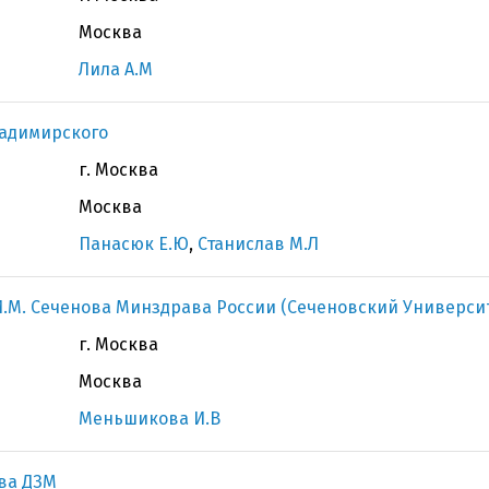
Москва
Лила А.М
ладимирского
г. Москва
Москва
Панасюк Е.Ю
,
Станислав М.Л
.М. Сеченова Минздрава России (Сеченовский Универси
г. Москва
Москва
Меньшикова И.В
ва ДЗМ