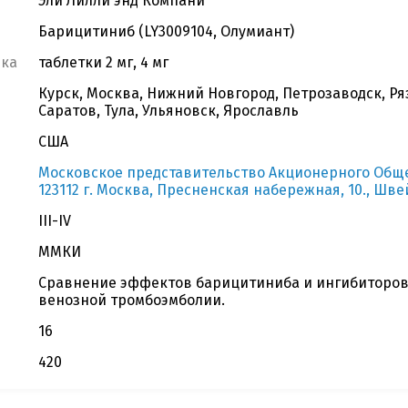
Эли Лилли энд Компани
Барицитиниб (LY3009104, Олумиант)
вка
таблетки 2 мг, 4 мг
Курск, Москва, Нижний Новгород, Петрозаводск, Ря
Саратов, Тула, Ульяновск, Ярославль
США
Московское представительство Акционерного Общест
123112 г. Москва, Пресненская набережная, 10., Шв
III-IV
ММКИ
Сравнение эффектов барицитиниба и ингибиторов
венозной тромбоэмболии.
16
420