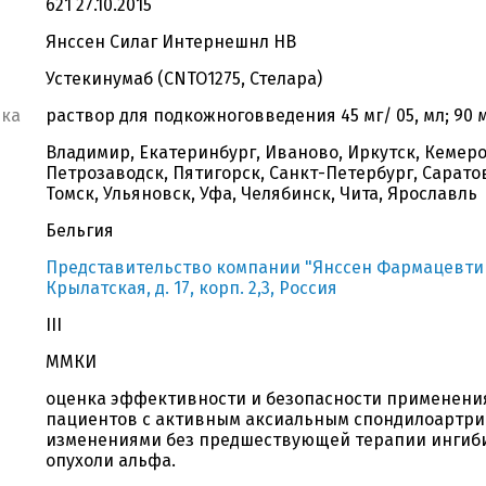
621 27.10.2015
Янссен Силаг Интернешнл НВ
Устекинумаб (CNTO1275, Стелара)
вка
раствор для подкожноговведения 45 мг/ 05, мл; 90 
Владимир, Екатеринбург, Иваново, Иркутск, Кемеро
Петрозаводск, Пятигорск, Санкт-Петербург, Саратов
Томск, Ульяновск, Уфа, Челябинск, Чита, Ярославль
Бельгия
Представительство компании "Янссен Фармацевтика 
Крылатская, д. 17, корп. 2,3, Россия
III
ММКИ
оценка эффективности и безопасности применения
пациентов с активным аксиальным спондилоартри
изменениями без предшествующей терапии ингиб
опухоли альфа.