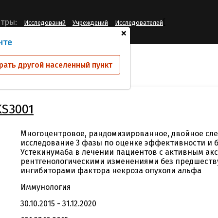
[
тры:
Исследований
Учреждений
Исследователей
+
нте
ий
CNTO1275AKS3001
рать другой населенный пункт
KS3001
Многоцентровое, рандомизированное, двойное сле
исследование 3 фазы по оценке эффективности и 
Устекинумаба в лечении пациентов с активным ак
рентгенологическими изменениями без предшест
ингибиторами фактора некроза опухоли альфа
Иммунология
30.10.2015 - 31.12.2020