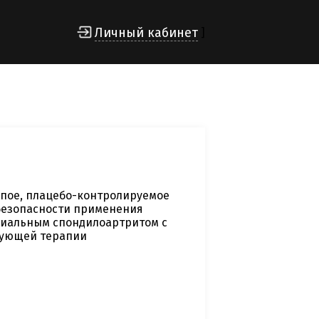
Личный кабинет
]
пое, плацебо-контролируемое
безопасности применения
сиальным спондилоартритом с
вующей терапии