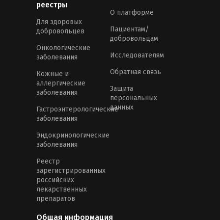
реестры
О платформе
Для здоровых
Пациентам/
добровольцев
добровольцам
Онкологические
Исследователям
заболевания
Обратная связь
Кожные и
аллергические
Защита
заболевания
персональных
данных
Гастроэнтерологические
заболевания
Эндокринологические
заболевания
Реестр
зарегистрированных
российских
лекарственных
препаратов
Общая информация