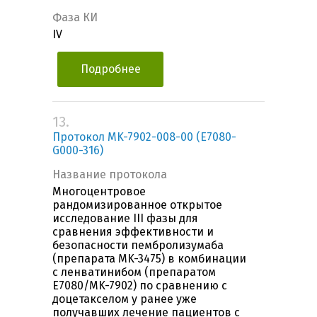
Фаза КИ
IV
Подробнее
13.
Протокол MK-7902-008-00 (E7080-
G000-316)
Название протокола
Многоцентровое
рандомизированное открытое
исследование III фазы для
сравнения эффективности и
безопасности пембролизумаба
(препарата MK-3475) в комбинации
с ленватинибом (препаратом
E7080/MK-7902) по сравнению с
доцетакселом у ранее уже
получавших лечение пациентов с