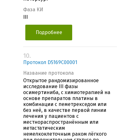
Фаза КИ
III
Подробнее
10.
Протокол D5169C00001
Название протокола
Открытое рандомизированное
исследование III фазы
осимертиниба, с химиотерапией на
основе препаратов платины в
комбинации с пеметрекседом или
без неё, в качестве первой линии
лечения у пациентов с
местнораспространённым или
метастатическим
немелкоклеточным раком лёгкого
при положительном статусе по