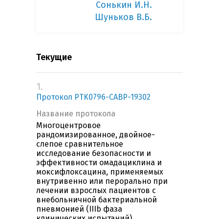
Сонькин И.Н.
Шуньков В.Б.
Текущие
1.
Протокол PTK0796-CABP-19302
Название протокола
Многоцентровое
рандомизированное, двойное-
слепое сравнительное
исследование безопасности и
эффективности омадациклина и
моксифлоксацина, применяемых
внутривенно или перорально при
лечении взрослых пациентов c
внебольничной бактериальной
пневмонией (IIIb фаза
клинических испытаний)