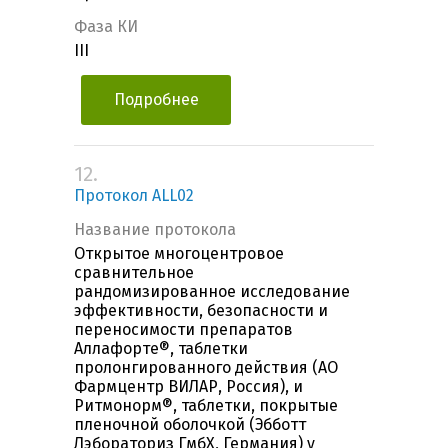
Фаза КИ
III
Подробнее
12.
Протокол ALL02
Название протокола
Открытое многоцентровое
сравнительное
рандомизированное исследование
эффективности, безопасности и
переносимости препаратов
Аллафорте®, таблетки
пролонгированного действия (АО
Фармцентр ВИЛАР, Россия), и
Ритмонорм®, таблетки, покрытые
пленочной оболочкой (Эбботт
Лэбораториз ГмбХ, Германия) у