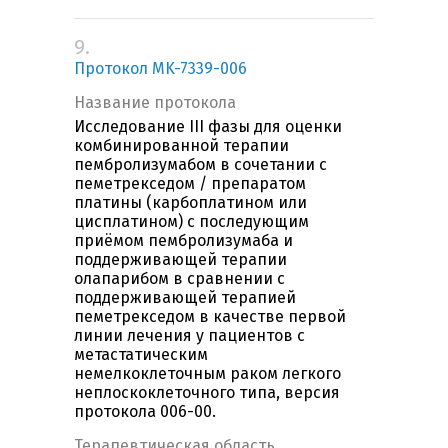
9.
Протокол MK-7339-006
Название протокола
Исследование III фазы для оценки
комбинированной терапии
пембролизумабом в сочетании с
пеметрекседом / препаратом
платины (карбоплатином или
цисплатином) с последующим
приёмом пембролизумаба и
поддерживающей терапии
олапарибом в сравнении с
поддерживающей терапией
пеметрекседом в качестве первой
линии лечения у пациентов с
метастатическим
немелкоклеточным раком легкого
неплоскоклеточного типа, версия
протокола 006-00.
Терапевтическая область