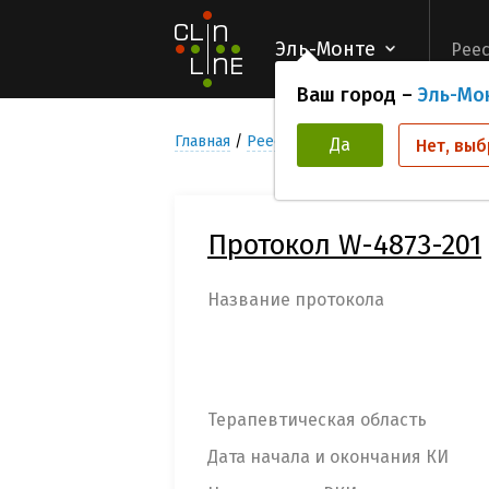
Эль-Монте
Реес
Ваш город –
Эль-Мо
Главная
Реестр Клинических исследован
Да
Нет, выб
Протокол W-4873-201
Название протокола
Терапевтическая область
Дата начала и окончания КИ