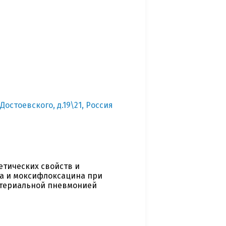
 Достоевского, д.19\21, Россия
етических свойств и
 и моксифлоксацина при
ктериальной пневмонией