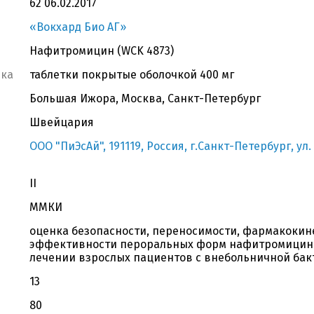
62 06.02.2017
«Вокхард Био АГ»
Нафитромицин (WCK 4873)
вка
таблетки покрытые оболочкой 400 мг
Большая Ижора, Москва, Санкт-Петербург
Швейцария
ООО "ПиЭсАй", 191119, Россия, г.Санкт-Петербург, ул.
II
ММКИ
оценка безопасности, переносимости, фармакокин
эффективности пероральных форм нафитромицина
лечении взрослых пациентов с внебольничной ба
13
80