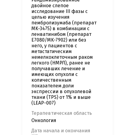
двойное слепое
исследование III фазы с
целью изучения
пембролизумаба (препарат
MK-3475) в комбинации с
ленватинибом (препарат
E7080/MK-7902) или без
него, у пациентов с
метастатическим
немелкоклеточным раком
легкого (НМРЛ), ранее не
получавших лечение и
имеющих опухоли с
количественным
показателем доли
экспрессии в опухолевой
ткани (TPS) от 1% и выше
(LEAP-007)
Терапевтическая область
Онкология
Дата начала и окончания