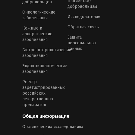
Пациентам/
добровольцев
добровольцам
Онкологические
Исследователям
заболевания
Обратная связь
Кожные и
аллергические
Защита
заболевания
персональных
данных
Гастроэнтерологические
заболевания
Эндокринологические
заболевания
Реестр
зарегистрированных
российских
лекарственных
препаратов
Общая информация
О клинических исследованиях