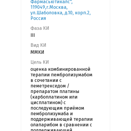
Фармасьютикалс",
119049,г.Москва,
ул.Шаболовка, д.10, корп.2,
Россия
Фаза КИ
III
Вид КИ
ММКИ
Цель КИ
оценка комбинированной
терапии пембролизумабом
в сочетании с
пеметрекседом /
препаратом платины
(карбоплатином или
цисплатином) с
последующим приёмом
пембролизумаба и
поддерживающей терапии
олапарибом в сравнении с
поддерживающей