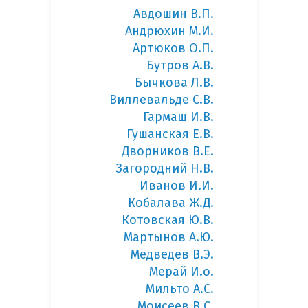
Авдошин В.П.
Андрюхин М.И.
Артюков О.П.
Бутров А.В.
Бычкова Л.В.
Виллевальде С.В.
Гармаш И.В.
Гушанская Е.В.
Дворников В.Е.
Загородний Н.В.
Иванов И.И.
Кобалава Ж.Д.
Котовская Ю.В.
Мартынов А.Ю.
Медведев В.Э.
Мерай И.о.
Мильто А.С.
Моисеев В.С.