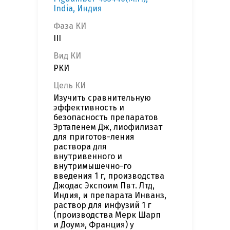
India, Индия
Фаза КИ
III
Вид КИ
РКИ
Цель КИ
Изучить сравнительную
эффективность и
безопасность препаратов
Эртапенем Дж, лиофилизат
для приготов-ления
раствора для
внутривенного и
внутримышечно-го
введения 1 г, производства
Джодас Экспоим Пвт. Лтд,
Индия, и препарата Инванз,
раствор для инфузий 1 г
(производства Мерк Шарп
и Доум», Франция) у