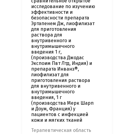
сравнительное открытое
исследование по изучению
эффективности и
безопасности препарата
Эртапенем Дж, лиофилизат
для приготовления
раствора для
внутривенного и
внутримышечного
введения 1 г,
(производства Джодас
Экспоим Пвт Лтд, Индия) и
препарата Инванз®,
лиофилизат для
приготовления раствора
для внутривенного и
внутримышечного
введения, 1 г
(производства Мерк Шарп
и Доум, Франция) у
пациентов с инфекцией
кожи и мягких тканей
Терапевтическая область