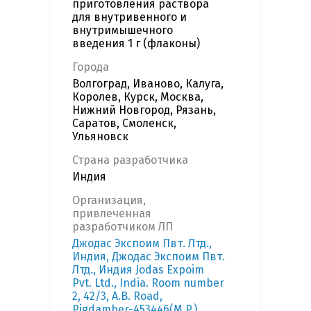
приготовления раствора
для внутривенного и
внутримышечного
введения 1 г (флаконы)
Города
Волгоград, Иваново, Калуга,
Королев, Курск, Москва,
Нижний Новгород, Рязань,
Саратов, Смоленск,
Ульяновск
Страна разработчика
Индия
Организация,
привлеченная
разработчиком ЛП
Джодас Экспоим Пвт. Лтд.,
Индия, Джодас Экспоим Пвт.
Лтд., Индия Jodas Expoim
Pvt. Ltd., India. Room number
2, 42/3, A.B. Road,
Pigdamber-453446(M.P.),