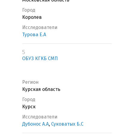
Город
Королев
Исследователи
Турова Е.А
5
ОБУЗ КГКБ СМП
Регион
Курская область
Город
Курск
Исследователи
Дубонос А.А
,
Суковатых Б.С