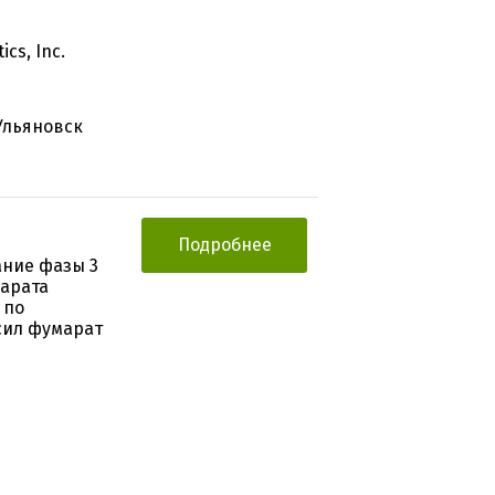
cs, Inc.
Ульяновск
Подробнее
ание фазы 3
парата
 по
сил фумарат