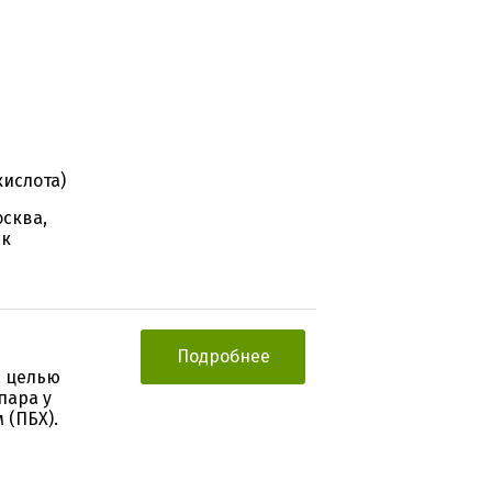
кислота)
осква,
ск
Подробнее
с целью
пара у
 (ПБХ).