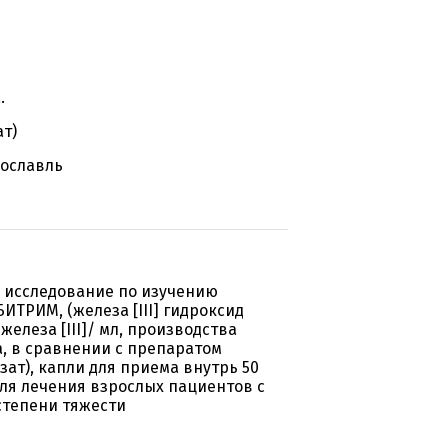
.
ат)
рославль
 исследование по изучению
ТРИМ, (железа [III] гидроксид
железа [III]/ мл, производства
, в сравнении с препаратом
зат), капли для приема внутрь 50
для лечения взрослых пациентов с
степени тяжести