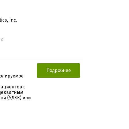
cs, Inc.
ск
Подробнее
ролируемое
я
пациентов с
адекватным
ой (УДХК) или