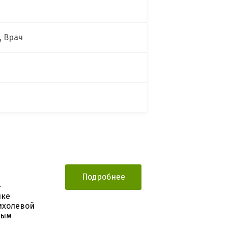
, Врач
Подробнее
-
нке
ихолевой
ным