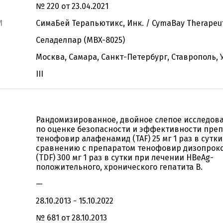
№ 220 от 23.04.2021
И
СимаБей Терапьютикс, Инк. / CymaBay Therapeuti
Селаделпар (MBX-8025)
Москва, Самара, Санкт-Петербург, Ставрополь, 
III
Рандомизированное, двойное слепое исследов
по оценке безопасности и эффективности пре
тенофовир алафенамид (TAF) 25 мг 1 раз в сутки
сравнению с препаратом тенофовир дизопрок
(TDF) 300 мг 1 раз в сутки при лечении HBeAg-
положительного, хронического гепатита В.
—
28.10.2013 - 15.10.2022
№ 681 от 28.10.2013