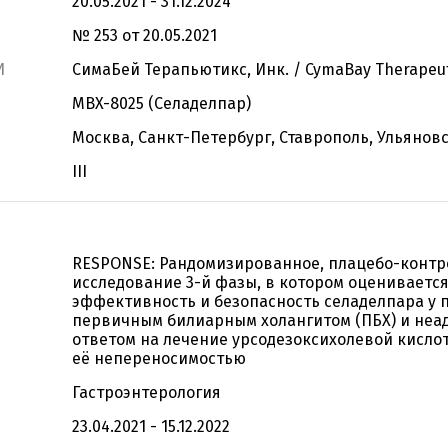
20.05.2021 - 31.12.2024
№ 253 от 20.05.2021
И
СимаБей Терапьютикс, Инк. / CymaBay Therapeuti
MBX-8025 (Селаделпар)
Москва, Санкт-Петербург, Ставрополь, Ульянов
III
RESPONSE: Рандомизированное, плацебо-конт
исследование 3-й фазы, в котором оцениваетс
эффективность и безопасность селаделпара у 
первичным билиарным холангитом (ПБХ) и не
ответом на лечение урсодезоксихолевой кислот
её непереносимостью
Гастроэнтерология
23.04.2021 - 15.12.2022