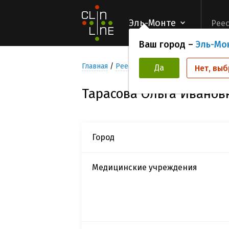
Эль-Монте
Реес
Ваш город –
Эль-Мо
Главная
Реестр Исследователей
Тарасо
Да
Нет, выб
Тарасова Ольга Иванов
Город
Медицинские учреждения