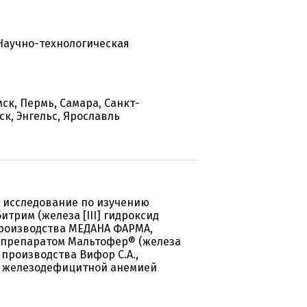
Научно-технологическая
ск, Пермь, Самара, Санкт-
ск, Энгельс, Ярославль
 исследование по изучению
трим (железа [III] гидроксид
, производства МЕДАНА ФАРМА,
с препаратом Мальтофер® (железа
, производства Вифор С.А.,
с железодефицитной анемией