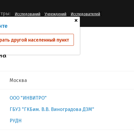
[
тры:
Исследований
Учреждений
Исследователей
+
нте
ва Ольга Ивановна
рать другой населенный пункт
на
Москва
ООО "ИНВИТРО"
ГБУЗ "ГКБим. В.В. Виноградова ДЗМ"
РУДН