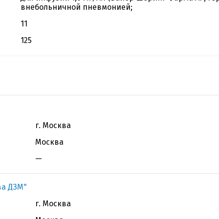
внебольничной пневмонией;
11
125
г. Москва
Москва
—
ва ДЗМ"
г. Москва