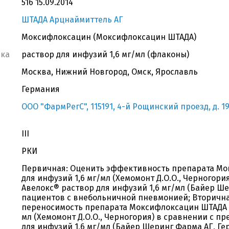
516 15.09.2014
ШТАДА Арцнаймиттель АГ
Моксифлоксацин (Моксифлоксацин ШТАДА)
вка
раствор для инфузий 1,6 мг/мл (флаконы)
Москва, Нижний Новгород, Омск, Ярославль
Германия
ООО "ФармРегС", 115191, 4-й Рощинский проезд, д. 19,
III
РКИ
Первичная: Оценить эффективность препарата Мо
для инфузий 1,6 мг/мл (Хемомонт Д.О.О., Черногори
Авелокс® раствор для инфузий 1,6 мг/мл (Байер Ше
пациентов с внебольничной пневмонией; Вторична
переносимость препарата Моксифлоксацин ШТАДА р
мл (Хемомонт Д.О.О., Черногория) в сравнении с п
для инфузий 1,6 мг/мл (Байер Шеринг Фарма АГ, Ге