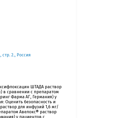
 стр. 2., Россия
ксифлоксацин ШТАДА раствор
я) в сравнении с препаратом
ринг Фарма АГ, Германия) у
я: Оценить безопасность и
аствор для инфузий 1,6 мг/
репаратом Авелокс® раствор
рмания) у пациентов с