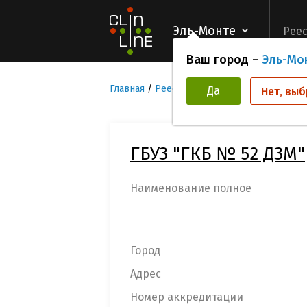
Эль-Монте
Реес
Ваш город –
Эль-Мо
Главная
Реестр Медицинских учреждени
Да
Нет, выб
ГБУЗ "ГКБ № 52 ДЗМ"
Наименование полное
Город
Адрес
Номер аккредитации