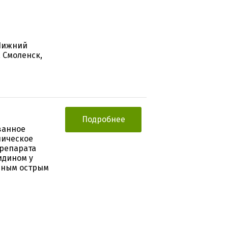
 Нижний
 Смоленск,
Подробнее
ванное
ническое
препарата
идином у
нным острым