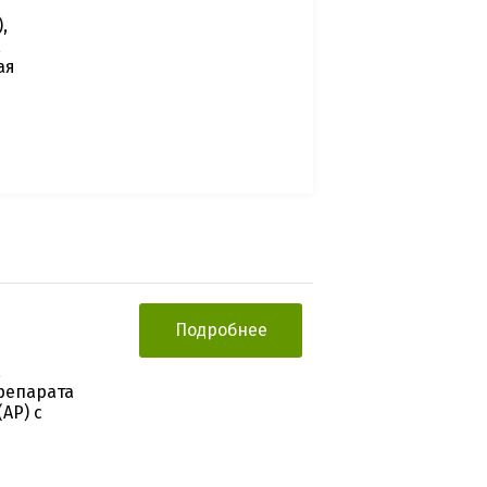
,
,
ая
Подробнее
,
репарата
АР) с