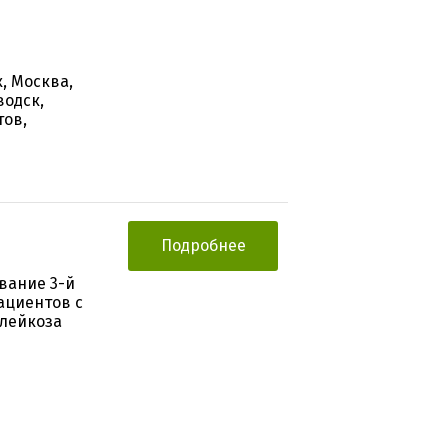
, Москва,
водск,
тов,
Подробнее
вание 3-й
ациентов с
 лейкоза