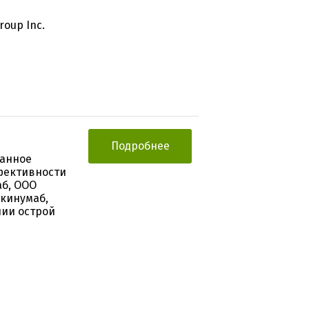
oup Inc.
Подробнее
ванное
фективности
аб, ООО
акинумаб,
пии острой