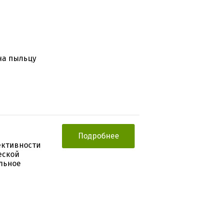
на пыльцу
Подробнее
ективности
еской
льное