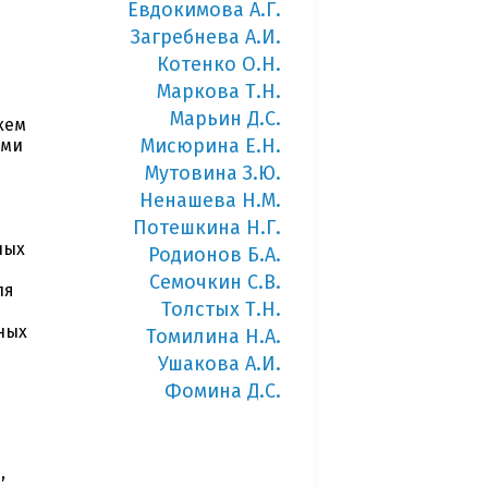
Евдокимова А.Г.
Загребнева А.И.
Котенко О.Н.
Маркова Т.Н.
Марьин Д.С.
хем
Мисюрина Е.Н.
ыми
Мутовина З.Ю.
Ненашева Н.М.
Потешкина Н.Г.
ных
Родионов Б.А.
Семочкин С.В.
ля
Толстых Т.Н.
ных
Томилина Н.А.
Ушакова А.И.
Фомина Д.С.
,