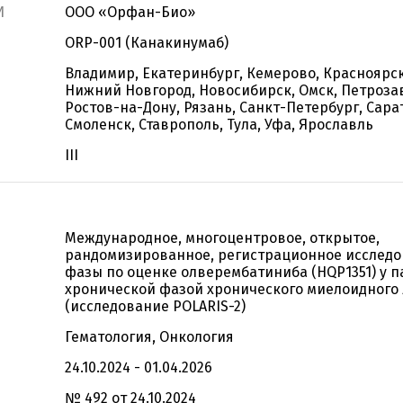
И
ООО «Орфан-Био»
ORP-001 (Канакинумаб)
Владимир, Екатеринбург, Кемерово, Красноярск
Нижний Новгород, Новосибирск, Омск, Петроза
Ростов-на-Дону, Рязань, Санкт-Петербург, Сара
Смоленск, Ставрополь, Тула, Уфа, Ярославль
III
Международное, многоцентровое, открытое,
рандомизированное, регистрационное исследо
фазы по оценке олверембатиниба (HQP1351) у п
хронической фазой хронического миелоидного
(исследование POLARIS-2)
Гематология, Онкология
24.10.2024 - 01.04.2026
№ 492 от 24.10.2024