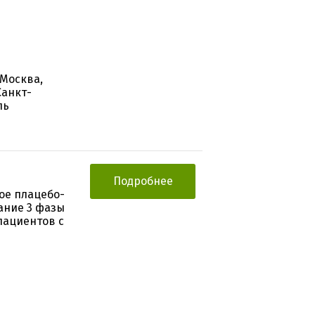
 Москва,
Санкт-
ль
Подробнее
ое плацебо-
ание 3 фазы
пациентов с