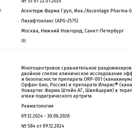
№ 33 от 22.01.2025
И
Асентедж Фарма Груп, Инк./Ascentage Pharma Gr
Лизафтоклакс (APG-2575)
Москва, Нижний Новгород, Санкт-Петербург
III
Многоцентровое сравнительное рандомизиро
двойное слепое клиническое исследование эф
и безопасности препарата ORP-001 (канакинум
Орфан-Био, Россия) и препарата Иларис® (кан
Новартис Фарма Штейн АГ, Швейцария) в тера
атаки подагрического артрита
Ревматология
09.12.2024 - 30.06.2026
№ 584 от 09.12.2024