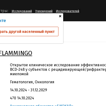
[
тры:
Исследований
Учреждений
Исследователей
+
нте
ий
BCD-248-2/FLAMMINGO
рать другой населенный пункт
/FLAMMINGO
Открытое клиническое исследование эффективнос
BCD-248 у субъектов с рецидивирующей/рефракт
миеломой
Гематология, Онкология
14.10.2024 - 31.12.2029
470 14.10.2024