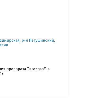
адимирская, р-н Петушинский,
оссия
ия препарата Тигераза® в
19