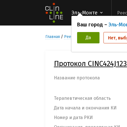
Эль-Монте
Реес
Ваш город –
Эль-Мо
Главная
Реестр Клинических исследован
Да
Нет, выб
Протокол CINC424J123
Название протокола
Терапевтическая область
Дата начала и окончания КИ
Номер и дата РКИ