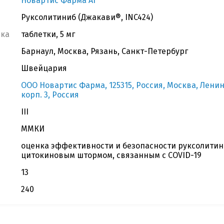
Новартис Фарма АГ
Руксолитиниб (Джакави®, INC424)
вка
таблетки, 5 мг
Барнаул, Москва, Рязань, Санкт-Петербург
Швейцария
OOO Новартис Фарма, 125315, Россия, Москва, Ленин
корп. 3, Россия
III
ММКИ
оценка эффективности и безопасности руксолитин
цитокиновым штормом, связанным с COVID-19
13
240