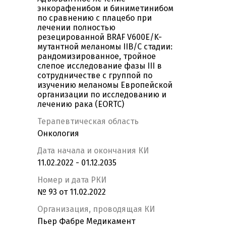
энкорафенибом и биниметинибом
по сравнению с плацебо при
лечении полностью
резецированной BRAF V600E/K-
мутантной меланомы IIB/C стадии:
рандомизированное, тройное
слепое исследование фазы III в
сотрудничестве с группой по
изучению меланомы Европейской
организации по исследованию и
лечению рака (EORTC)
Терапевтическая область
Онкология
Дата начала и окончания КИ
11.02.2022 - 01.12.2035
Номер и дата РКИ
№ 93 от 11.02.2022
Организация, проводящая КИ
Пьер Фабре Медикамент