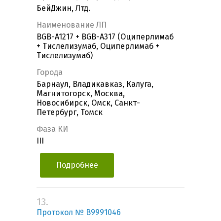
БейДжин, Лтд.
Наименование ЛП
BGB-A1217 + BGB-A317 (Оциперлимаб
+ Тислелизумаб, Оциперлимаб +
Тислелизумаб)
Города
Барнаул, Владикавказ, Калуга,
Магнитогорск, Москва,
Новосибирск, Омск, Санкт-
Петербург, Томск
Фаза КИ
III
Подробнее
13.
Протокол № B9991046