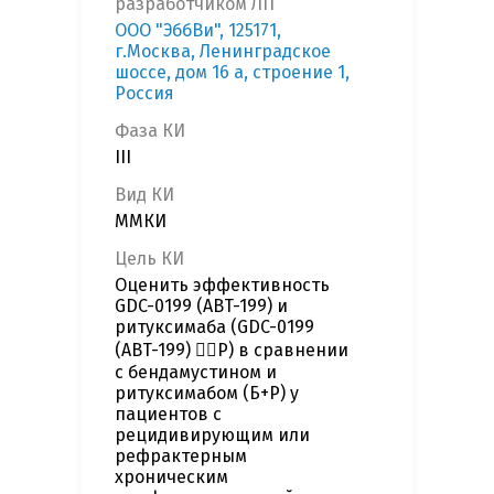
разработчиком ЛП
ООО "ЭббВи", 125171,
г.Москва, Ленинградское
шоссе, дом 16 а, строение 1,
Россия
Фаза КИ
III
Вид КИ
ММКИ
Цель КИ
Оценить эффективность
GDC-0199 (ABT-199) и
ритуксимаба (GDC-0199
(ABT-199) Р) в сравнении
с бендамустином и
ритуксимабом (Б+Р) у
пациентов с
рецидивирующим или
рефрактерным
хроническим