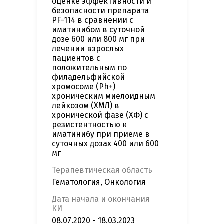
оценке эффективности и
безопасности препарата
PF-114 в сравнении с
иматинибом в суточной
дозе 600 или 800 мг при
лечении взрослых
пациентов с
положительным по
филадельфийской
хромосоме (Ph+)
хроническим миелоидным
лейкозом (ХМЛ) в
хронической фазе (ХФ) с
резистентностью к
иматинибу при приеме в
суточных дозах 400 или 600
мг
Терапевтическая область
Гематология, Онкология
Дата начала и окончания
КИ
08.07.2020 - 18.03.2023