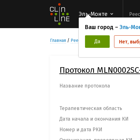
Эль-Монте
Реес
Ваш город –
Эль-Мо
Главная
Реестр Клинических исследован
Да
Нет, выб
Протокол MLN0002SC
Название протокола
Терапевтическая область
Дата начала и окончания КИ
Номер и дата РКИ