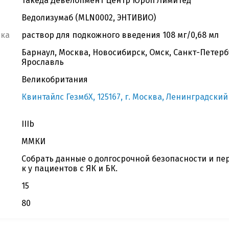
Такеда Девелопмент Центр Юроп Лимитед
Ведолизумаб (MLN0002, ЭНТИВИО)
вка
раствор для подкожного введения 108 мг/0,68 мл
Барнаул, Москва, Новосибирск, Омск, Санкт-Петербу
Ярославль
Великобритания
Квинтайлс ГезмбХ, 125167, г. Москва, Ленинградский 
IIIb
ММКИ
Собрать данные о долгосрочной безопасности и пе
к у пациентов с ЯК и БК.
15
80