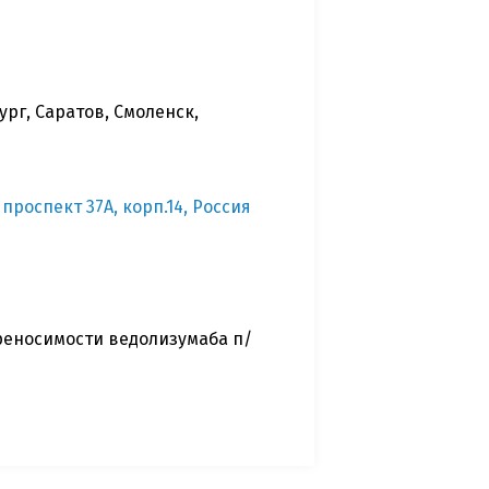
рг, Саратов, Смоленск,
проспект 37А, корп.14, Россия
реносимости ведолизумаба п/