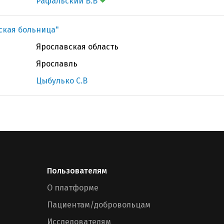
Рафальский В.В
ская больница"
Ярославская область
Ярославль
Цыбулько С.В
Пользователям
О платформе
Пациентам/добровольцам
Исследователям