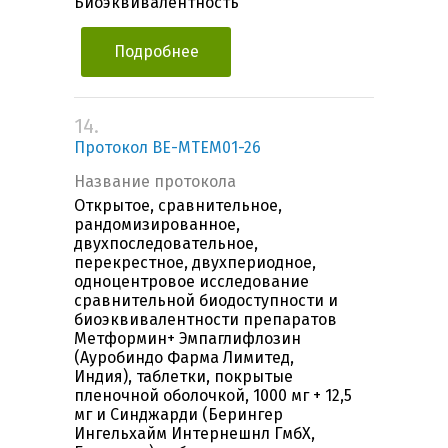
Биоэквивалентность
Подробнее
14.
Протокол BE-MTEM01-26
Название протокола
Открытое, сравнительное,
рандомизированное,
двухпоследовательное,
перекрестное, двухпериодное,
одноцентровое исследование
сравнительной биодоступности и
биоэквивалентности препаратов
Метформин+ Эмпаглифлозин
(Ауробиндо Фарма Лимитед,
Индия), таблетки, покрытые
пленочной оболочкой, 1000 мг + 12,5
мг и Синджарди (Берингер
Ингельхайм Интернешнл ГмбХ,