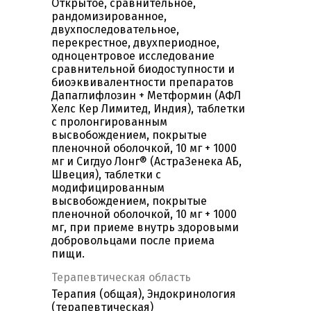
Открытое, сравнительное,
рандомизированное,
двухпоследовательное,
перекрестное, двухпериодное,
одноцентровое исследование
сравнительной биодоступности и
биоэквивалентности препаратов
Дапаглифлозин + Метформин (АФЛ
Хелс Кер Лимитед, Индия), таблетки
с пролонгированным
высвобождением, покрытые
пленочной оболочкой, 10 мг + 1000
мг и Сигдуо Лонг® (АстраЗенека АБ,
Швеция), таблетки с
модифицированным
высвобождением, покрытые
пленочной оболочкой, 10 мг + 1000
мг, при приеме внутрь здоровыми
добровольцами после приема
пищи.
Терапевтическая область
Терапия (общая), Эндокринология
(терапевтическая)