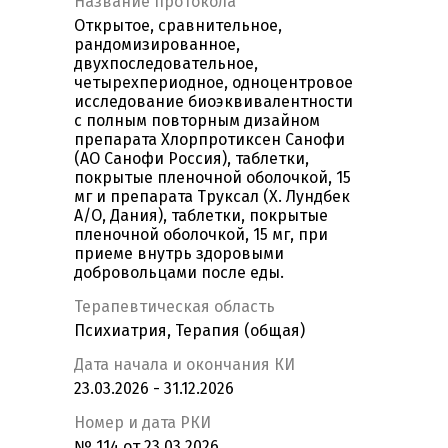
Название протокола
Открытое, сравнительное,
рандомизированное,
двухпоследовательное,
четырехпериодное, одноцентровое
исследование биоэквивалентности
с полным повторным дизайном
препарата Хлорпротиксен Санофи
(АО Санофи Россия), таблетки,
покрытые пленочной оболочкой, 15
мг и препарата Труксал (Х. Лундбек
А/О, Дания), таблетки, покрытые
пленочной оболочкой, 15 мг, при
приеме внутрь здоровыми
добровольцами после еды.
Терапевтическая область
Психиатрия, Терапия (общая)
Дата начала и окончания КИ
23.03.2026 - 31.12.2026
Номер и дата РКИ
№ 114 от 23.03.2026